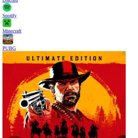
Discord
Spotify
Minecraft
PUBG