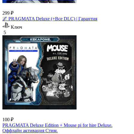
299 ₽
🌌 PRAGMATA Deluxe (+Все DLC) | Гарантия
Ключ
5
100 ₽
PRAGMATA Deluxe Edition + Mouse pi for hire Deluxe.
Оффлайн активация Cтим.