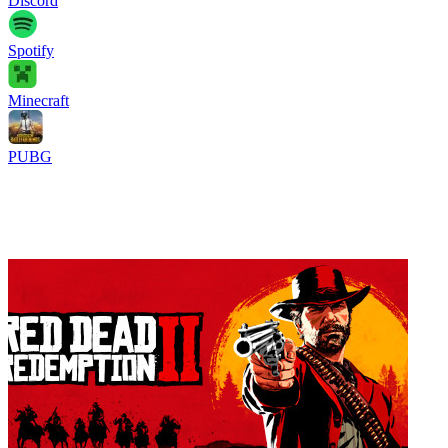
Discord
Spotify
Minecraft
PUBG