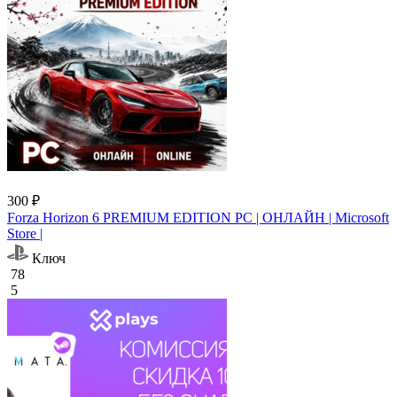
300 ₽
Forza Horizon 6 PREMIUM EDITION PC | ОНЛАЙН | Microsoft
Store |
Ключ
78
5