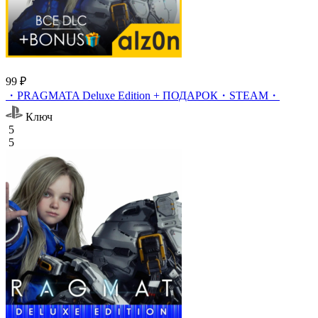
99 ₽
・PRAGMATA Deluxe Edition + ПОДАРОК・STEAM・
Ключ
5
5