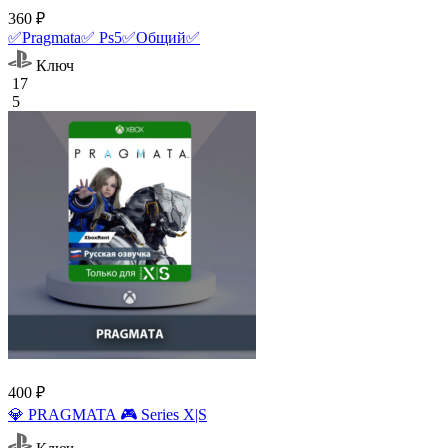
360 ₽
✅Pragmata✅ Ps5✅Общий✅
Ключ
17
5
400 ₽
💎 PRAGMATA 🎮 Series X|S