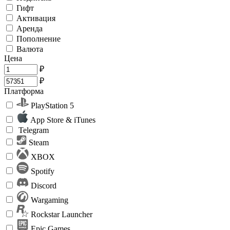
Гифт
Активация
Аренда
Пополнение
Валюта
Цена
₽
₽
Платформа
PlayStation 5
App Store & iTunes
Telegram
Steam
XBOX
Spotify
Discord
Wargaming
Rockstar Launcher
Epic Games