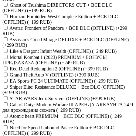
Ghost of Tsushima DIRECTORS CUT + ВСЕ DLC
(OFFLINE)
(+199 RUB)
Horizon Forbidden West Complete Edition + ВСЕ DLC
(OFFLINE)
(+199 RUB)
Avatar: Frontiers of Pandora + ВСЕ DLC (OFFLINE)
(+299
RUB)
Assassin’s Creed Mirage DELUXE + ВСЕ DLC (OFFLINE)
(+299 RUB)
Like a Dragon: Infinit Wealth (OFFLINE)
(+249 RUB)
Mortal Kombat 1 (2023) PREMIUM + БОНУСЫ
ПРЕДЗАКАЗА (OFFLINE)
(+249 RUB)
Red Dead Redemption 2 (OFFLINE)
(+399 RUB)
Grаnd Theft Auto V (OFFLINE)
(+399 RUB)
EA Sports FC 24 ULTIMATE (OFFLINE)
(+299 RUB)
Sniper Elite: Resistance DELUXE + Все DLC (OFFLINE)
(+199 RUB)
STAR WARS Jedi: Survivor (OFFLINE)
(+299 RUB)
Call of Duty: Modern Warfare III АРЕНДА АККАУНТА 24 Ч
для прохождения сюжета
(+299 RUB)
Atomic heart PREMIUM + ВСЕ DLC (OFFLINE)
(+249
RUB)
Need for Speed Unbound Palace Edition + ВСЕ DLC
(OFFLINE)
(+299 RUB)