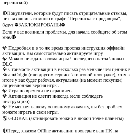
перепиской)
🔴Покупатели, которые будут писать отрицательные отзывы,
не связавшись со мною в графе "Переписка с продавцом",
будут ⛔ЗАБЛОКИРОВАНЫ⛔
Если у вас возникли проблемы, для начала сообщите об этом
мне.🔴
💎 Подробная и в то же время простая инструкция оффлайн
активации. Вы самостоятельно активируете игру.
💎 Можно не ждать взлома игры \ последнего патча \ новых
DLC
💎 Стоимость активации в несколько раз меньше чем ценник в
Steam/Origin (или другом сервисе \ торговой площадке), хотя в
итоге у вас будет рабочая, актуальная (на момент покупки)
лицензионная версия игры.
💎 Игра по времени не ограничена.
💎 Активация не слетит никогда (если соблюдать
инструкцию)
💎 Не мешает вашему основному аккаунту, вы без проблем
можете играть в свои игры.
🌎 GLOBAL (активировать можно в любой точке планеты)
🔴Перед заказом Offline активации проверьте ваш ПК на