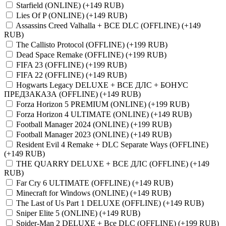
Starfield (ONLINE)
(+149 RUB)
Lies Of P (ONLINE)
(+149 RUB)
Assassins Creed Valhalla + ВСЕ DLC (OFFLINE)
(+149
RUB)
The Callisto Protocol (OFFLINE)
(+199 RUB)
Dead Space Remake (OFFLINE)
(+199 RUB)
FIFA 23 (OFFLINE)
(+199 RUB)
FIFA 22 (OFFLINE)
(+149 RUB)
Hogwarts Legacy DELUXE + ВСЕ ДЛС + БОНУС
ПРЕДЗАКАЗА (OFFLINE)
(+149 RUB)
Forza Horizon 5 PREMIUM (ONLINE)
(+199 RUB)
Forza Horizon 4 ULTIMATE (ONLINE)
(+149 RUB)
Football Manager 2024 (ONLINE)
(+199 RUB)
Football Manager 2023 (ONLINE)
(+149 RUB)
Resident Evil 4 Remake + DLC Separate Ways (OFFLINE)
(+149 RUB)
THE QUARRY DELUXE + ВСЕ ДЛС (OFFLINE)
(+149
RUB)
Far Cry 6 ULTIMATE (OFFLINE)
(+149 RUB)
Minecraft for Windows (ONLINE)
(+149 RUB)
The Last of Us Part 1 DELUXE (OFFLINE)
(+149 RUB)
Sniper Elite 5 (ONLINE)
(+149 RUB)
Spider-Man 2 DELUXE + Все DLC (OFFLINE)
(+199 RUB)