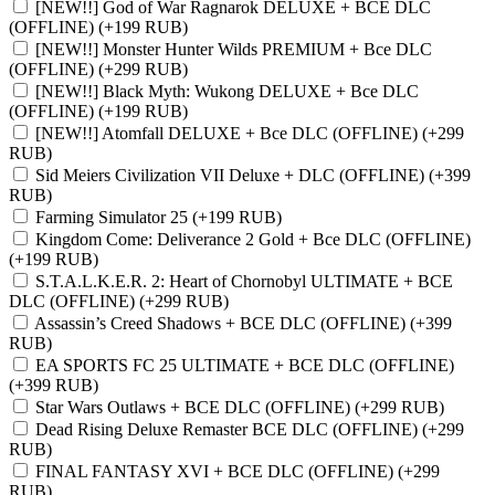
[NEW!!] God of War Ragnаrok DELUXE + ВСЕ DLC
(OFFLINE)
(+199 RUB)
[NEW!!] Monster Hunter Wilds PREMIUM + Все DLC
(OFFLINE)
(+299 RUB)
[NEW!!] Black Myth: Wukong DELUXE + Все DLC
(OFFLINE)
(+199 RUB)
[NEW!!] Atomfall DELUXE + Все DLC (OFFLINE)
(+299
RUB)
Sid Meiers Civilization VII Deluxe + DLC (OFFLINE)
(+399
RUB)
Farming Simulator 25
(+199 RUB)
Kingdom Come: Deliverance 2 Gold + Все DLC (OFFLINE)
(+199 RUB)
S.T.A.L.K.E.R. 2: Heart of Chornobyl ULTIMATE + ВСЕ
DLC (OFFLINE)
(+299 RUB)
Assassin’s Creed Shadows + ВСЕ DLC (OFFLINE)
(+399
RUB)
EA SPORTS FC 25 ULTIMATE + ВСЕ DLC (OFFLINE)
(+399 RUB)
Star Wars Outlaws + ВСЕ DLC (OFFLINE)
(+299 RUB)
Dead Rising Deluxe Remaster ВСЕ DLC (OFFLINE)
(+299
RUB)
FINAL FANTASY XVI + ВСЕ DLC (OFFLINE)
(+299
RUB)