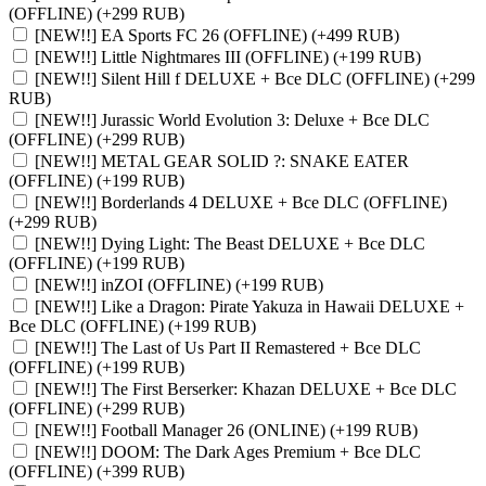
(OFFLINE)
(+299 RUB)
[NEW!!] EA Sports FC 26 (OFFLINE)
(+499 RUB)
[NEW!!] Little Nightmares III (OFFLINE)
(+199 RUB)
[NEW!!] Silent Hill f DELUXE + Все DLC (OFFLINE)
(+299
RUB)
[NEW!!] Jurassic World Evolution 3: Deluxe + Все DLC
(OFFLINE)
(+299 RUB)
[NEW!!] METAL GEAR SOLID ?: SNAKE EATER
(OFFLINE)
(+199 RUB)
[NEW!!] Borderlands 4 DELUXE + Все DLC (OFFLINE)
(+299 RUB)
[NEW!!] Dying Light: The Beast DELUXE + Все DLC
(OFFLINE)
(+199 RUB)
[NEW!!] inZOI (OFFLINE)
(+199 RUB)
[NEW!!] Like a Dragon: Pirate Yakuza in Hawaii DELUXE +
Все DLC (OFFLINE)
(+199 RUB)
[NEW!!] The Last of Us Part II Remastered + Все DLC
(OFFLINE)
(+199 RUB)
[NEW!!] The First Berserker: Khazan DELUXE + Все DLC
(OFFLINE)
(+299 RUB)
[NEW!!] Football Manager 26 (ONLINE)
(+199 RUB)
[NEW!!] DOOM: The Dark Ages Premium + Все DLC
(OFFLINE)
(+399 RUB)