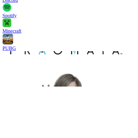
Discord
Spotify
Minecraft
PUBG