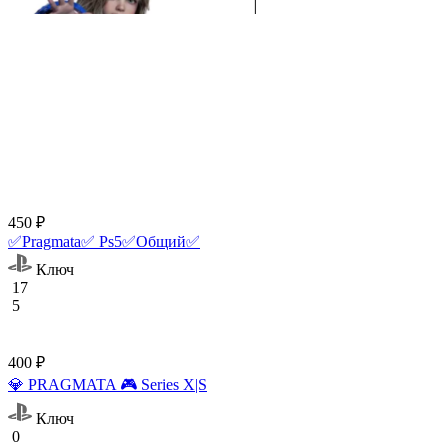
450 ₽
✅Pragmata✅ Ps5✅Общий✅
Ключ
17
5
400 ₽
💎 PRAGMATA 🎮 Series X|S
Ключ
0