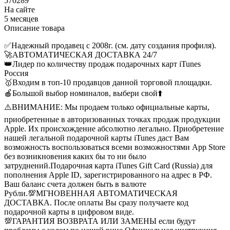
570289
На сайте
5 месяцев
Описание товара
✅Надежный продавец с 2008г. (см. дату создания профиля).
🚀АВТОМАТИЧЕСКАЯ ДОСТАВКА 24/7
👑Лидер по количеству продаж подарочных карт iTunes
Россия
🥇Входим в топ-10 продавцов данной торговой площадки.
🍎Большой выбор номиналов, выбери свой⬆️
⚠️ВНИМАНИЕ: Мы продаем только официальные карты,
приобретенные в авторизованных точках продаж продукции
Apple. Их происхождение абсолютно легально. Приобретение
нашей легальной подарочной карты iTunes даст Вам
возможность воспользоваться всеми возможностями App Store
без возникновения каких бы то ни было
затруднений.
Подарочная карта iTunes Gift Card (Russia) для
пополнения Apple ID, зарегистрированного на адрес в РФ.
Ваш баланс счета должен быть в валюте
Рубли.
💯МГНОВЕННАЯ АВТОМАТИЧЕСКАЯ
ДОСТАВКА. После оплаты Вы сразу получаете код
подарочной карты в цифровом виде.
💯ГАРАНТИЯ ВОЗВРАТА ИЛИ ЗАМЕНЫ если будут