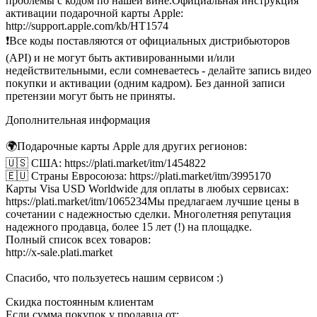
проблемы с кодом по нашей вине.
Официальная инструкция
активации подарочной карты Apple:
http://support.apple.com/kb/HT1574
❗Все коды поставляются от официальных дистрибьюторов
(API) и не могут быть активированными и/или
недействительными, если сомневаетесь - делайте запись видео
покупки и активации (одним кадром). Без данной записи
претензии могут быть не приняты.
Дополнительная информация
🌍Подарочные карты Apple для других регионов:
🇺🇸 США: https://plati.market/itm/1454822
🇪🇺 Страны Евросоюза: https://plati.market/itm/3995170
Карты Visa USD Worldwide для оплаты в любых сервисах:
https://plati.market/itm/1065234
Мы предлагаем лучшие цены в
сочетании с надежностью сделки. Многолетняя репутация
надежного продавца, более 15 лет (!) на площадке.
Полный список всех товаров:
http://x-sale.plati.market
Спасибо, что пользуетесь нашим сервисом :)
Скидка постоянным клиентам
Если сумма покупок у продавца от: