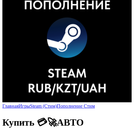
Главная
Игры
Steam (Стим)
Пополнение Стим
Купить 💳🚀АВТО