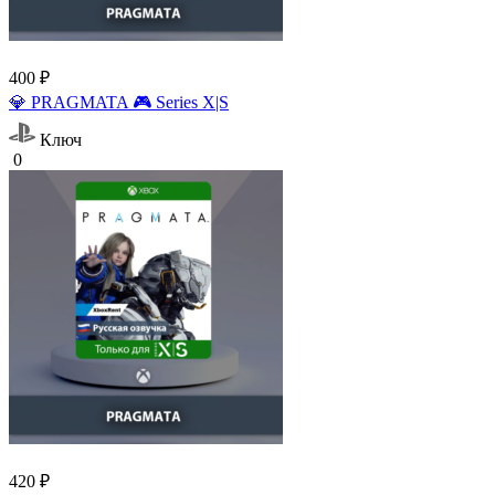
400 ₽
💎 PRAGMATA 🎮 Series X|S
Ключ
0
420 ₽