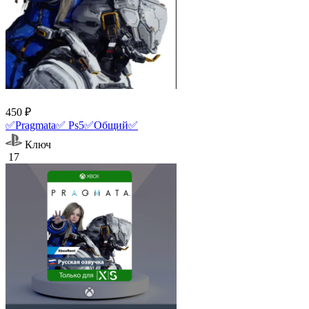
450 ₽
✅Pragmata✅ Ps5✅Общий✅
Ключ
17