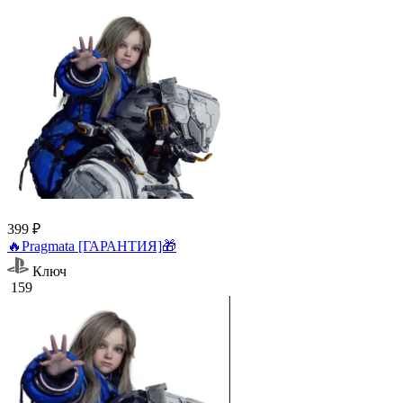
399 ₽
🔥Pragmata [ГАРАНТИЯ]🎁
Ключ
159