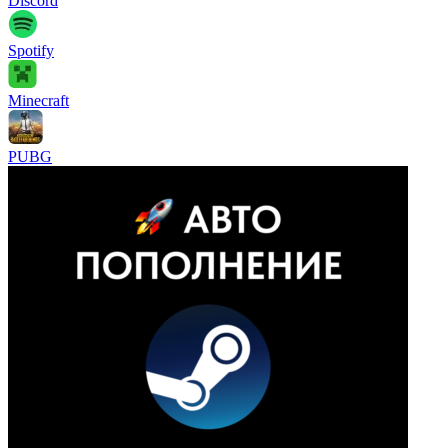
Discord
Spotify
Minecraft
PUBG