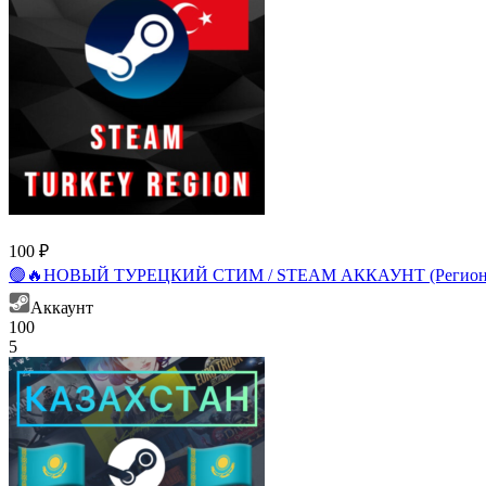
100 ₽
🟢🔥НОВЫЙ ТУРЕЦКИЙ СТИМ / STEAM АККАУНТ (Регион 
Аккаунт
100
5