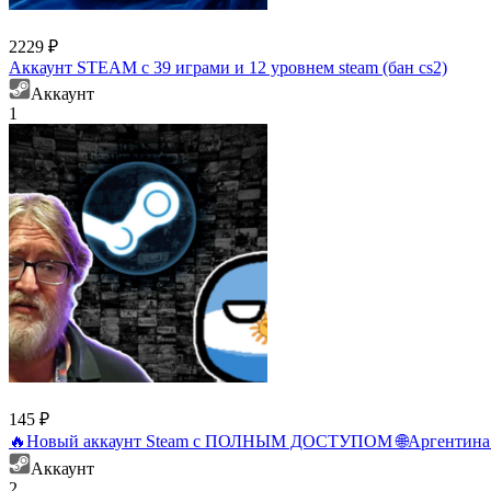
2229 ₽
Аккаунт STEAM с 39 играми и 12 уровнем steam (бан cs2)
Аккаунт
1
145 ₽
🔥Новый аккаунт Steam с ПОЛНЫМ ДОСТУПОМ 🌐Аргентин
Аккаунт
2