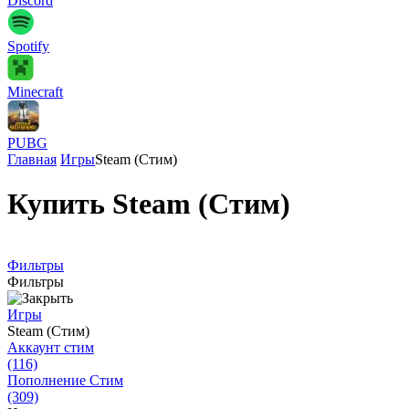
Discord
Spotify
Minecraft
PUBG
Главная
Игры
Steam (Стим)
Купить Steam (Стим)
Фильтры
Фильтры
Игры
Steam (Стим)
Аккаунт стим
(116)
Пополнение Стим
(309)