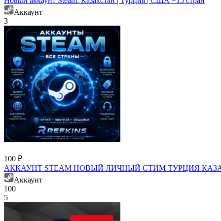
Новый аккаунт Steam: Казахстан | Турция | США +15 стран
Аккаунт
3
100 ₽
АККАУНТ STEAM НОВЫЙ ЛИЧНЫЙ СТИМ ТУРЦИЯ КАЗ
Аккаунт
100
5