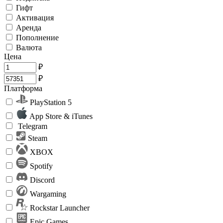
Гифт
Активация
Аренда
Пополнение
Валюта
Цена
₽
₽
Платформа
PlayStation 5
App Store & iTunes
Telegram
Steam
XBOX
Spotify
Discord
Wargaming
Rockstar Launcher
Epic Games